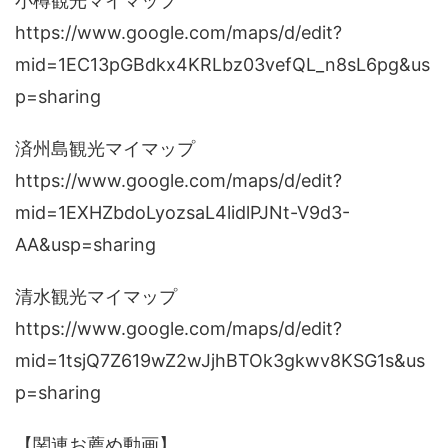
小樽観光マイマップ
https://www.google.com/maps/d/edit?
mid=1EC13pGBdkx4KRLbz03vefQL_n8sL6pg&us
p=sharing
済州島観光マイマップ
https://www.google.com/maps/d/edit?
mid=1EXHZbdoLyozsaL4lidlPJNt-V9d3-
AA&usp=sharing
清水観光マイマップ
https://www.google.com/maps/d/edit?
mid=1tsjQ7Z619wZ2wJjhBTOk3gkwv8KSG1s&us
p=sharing
【関連お薦め動画】