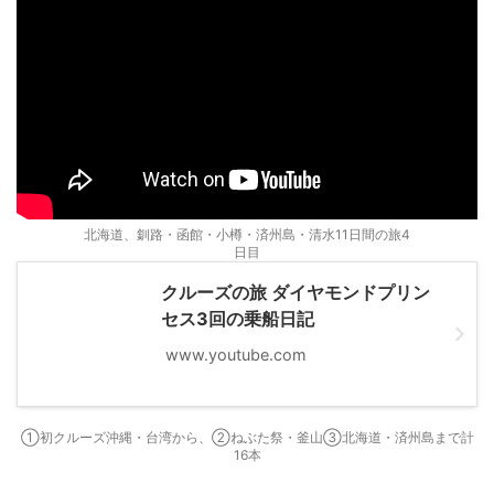
北海道、釧路・函館・小樽・済州島・清水11日間の旅4
日目
クルーズの旅 ダイヤモンドプリン
セス3回の乗船日記
www.youtube.com
①初クルーズ沖縄・台湾から、②ねぶた祭・釜山③北海道・済州島まで計
16本