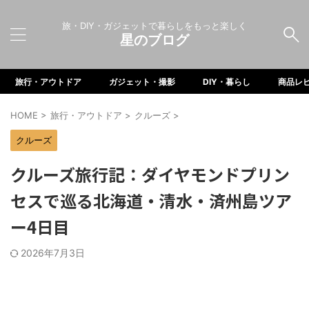
旅・DIY・ガジェットで暮らしをもっと楽しく
星のブログ
旅行・アウトドア
ガジェット・撮影
DIY・暮らし
商品レ
HOME
>
旅行・アウトドア
>
クルーズ
>
クルーズ
クルーズ旅行記：ダイヤモンドプリン
セスで巡る北海道・清水・済州島ツア
ー4日目
2026年7月3日