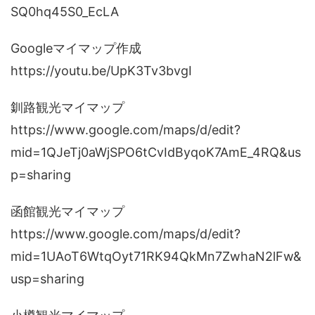
SQ0hq45S0_EcLA
Googleマイマップ作成
https://youtu.be/UpK3Tv3bvgI
釧路観光マイマップ
https://www.google.com/maps/d/edit?
mid=1QJeTj0aWjSPO6tCvIdByqoK7AmE_4RQ&us
p=sharing
函館観光マイマップ
https://www.google.com/maps/d/edit?
mid=1UAoT6WtqOyt71RK94QkMn7ZwhaN2lFw&
usp=sharing