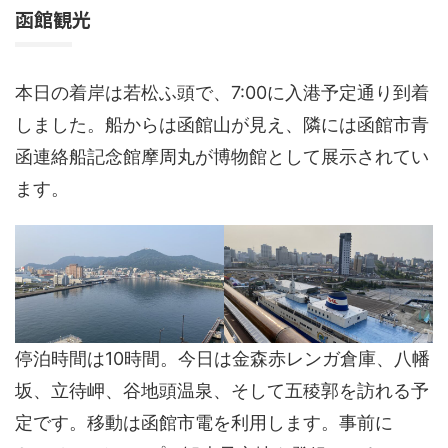
函館観光
本日の着岸は若松ふ頭で、7:00に入港予定通り到着
しました。船からは函館山が見え、隣には函館市青
函連絡船記念館摩周丸が博物館として展示されてい
ます。
停泊時間は10時間。今日は金森赤レンガ倉庫、八幡
坂、立待岬、谷地頭温泉、そして五稜郭を訪れる予
定です。移動は函館市電を利用します。事前に