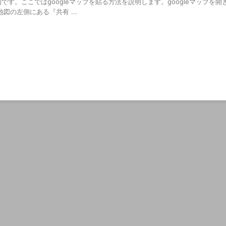
す。ここではgoogleマップを貼る方法を説明します。googleマップを開
の左側にある『共有 ...