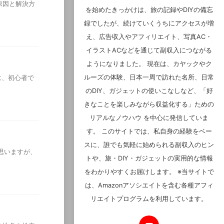
！原因と解決方
を始めたきっかけは、旅の記録やDIYの備忘
録でしたが、続けていくうちにアクセスが増
え、広告収入やアフィリエイト、写真AC・
イラストACなどを通じて副収入につながる
ようになりました。 現在は、カヤックやク
は、初心者で
ルーズの体験、日本一周で訪れた名所、日常
のDIY、ガジェットの使いこなしなど、「好
きなことを楽しみながら収益化する」ための
リアルなノウハウ を中心に発信していま
す。 このサイトでは、私自身の経験をベー
スに、誰でも気軽に始められる副収入のヒン
かと思いますが、
トや、旅・DIY・ガジェットの実用的な情報
をわかりやすくお届けします。 ※当サイトで
は、Amazonアソシエイトを含む各種アフィ
リエイトプログラムを利用しています。