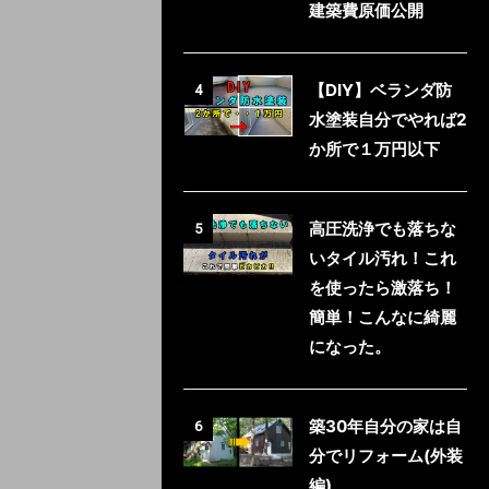
建築費原価公開
【DIY】ベランダ防
4
水塗装自分でやれば2
か所で１万円以下
高圧洗浄でも落ちな
5
いタイル汚れ！これ
を使ったら激落ち！
簡単！こんなに綺麗
になった。
築30年自分の家は自
6
分でリフォーム(外装
編)