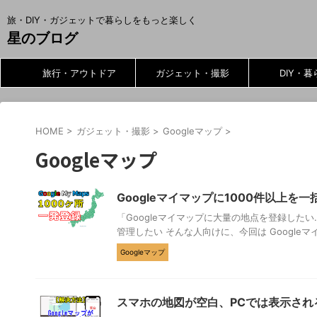
旅・DIY・ガジェットで暮らしをもっと楽しく
星のブログ
旅行・アウトドア
ガジェット・撮影
DIY・暮
HOME
>
ガジェット・撮影
>
Googleマップ
>
Googleマップ
Googleマイマップに1000件以上を
「Googleマイマップに大量の地点を登録したい
管理したい そんな人向けに、今回は Googleマイマ
Googleマップ
スマホの地図が空白、PCでは表示される