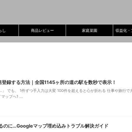
らし
商品レビュー
家庭菜園
収益化・
一括登録する方法｜全国1145ヶ所の道の駅を数秒で表示！
…」 でも、 1件ずつ手入力は大変 100件を超えると心が折れる 仕事や旅行
ップへ1 ...
のに…Googleマップ埋め込みトラブル解決ガイド