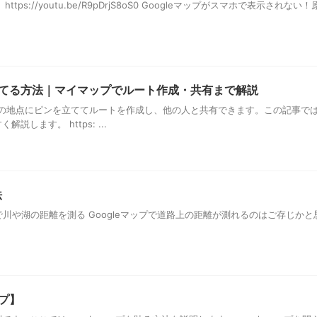
s://youtu.be/R9pDrjS8oS0 Googleマップがスマホで表示されない
を立てる方法｜マイマップでルート作成・共有まで解説
複数の地点にピンを立ててルートを作成し、他の人と共有できます。この記事で
ます。 https: ...
法
 Googlマップで川や湖の距離を測る Googleマップで道路上の距離が測れるのはご存じ
ップ】