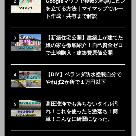
Googleマップで複数の地点にピン
2
を立てる方法｜マイマップでルー
ト作成・共有まで解説
【新築住宅公開】建築士が建てた
3
娘の家を徹底紹介！自己資金ゼロ
で土地購入・建築費原価公開
【DIY】ベランダ防水塗装自分で
4
やれば2か所で１万円以下
高圧洗浄でも落ちないタイル汚
5
れ！これを使ったら激落ち！簡
単！こんなに綺麗になった。