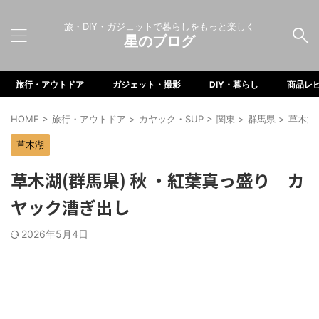
旅・DIY・ガジェットで暮らしをもっと楽しく
星のブログ
旅行・アウトドア
ガジェット・撮影
DIY・暮らし
商品レ
HOME
>
旅行・アウトドア
>
カヤック・SUP
>
関東
>
群馬県
>
草木湖
草木湖
草木湖(群馬県) 秋 ・紅葉真っ盛り カ
ヤック漕ぎ出し
2026年5月4日