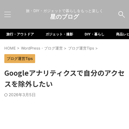
旅・DIY・ガジェットで暮らしをもっと楽しく
星のブログ
旅行・アウトドア
ガジェット・撮影
DIY・暮らし
商品レ
HOME
>
WordPress・ブログ運営
>
ブログ運営Tips
>
ブログ運営Tips
Googleアナリティクスで自分のアクセ
スを除外したい
2026年3月5日