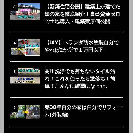
【新築住宅公開】建築士が建てた
3
娘の家を徹底紹介！自己資金ゼロ
で土地購入・建築費原価公開
【DIY】ベランダ防水塗装自分で
4
やれば2か所で１万円以下
高圧洗浄でも落ちないタイル汚
5
れ！これを使ったら激落ち！簡
単！こんなに綺麗になった。
築30年自分の家は自分でリフォー
6
ム(外装編)