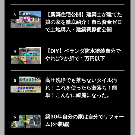
【新築住宅公開】建築士が建てた
3
娘の家を徹底紹介！自己資金ゼロ
で土地購入・建築費原価公開
【DIY】ベランダ防水塗装自分で
4
やれば2か所で１万円以下
高圧洗浄でも落ちないタイル汚
5
れ！これを使ったら激落ち！簡
単！こんなに綺麗になった。
築30年自分の家は自分でリフォー
6
ム(外装編)