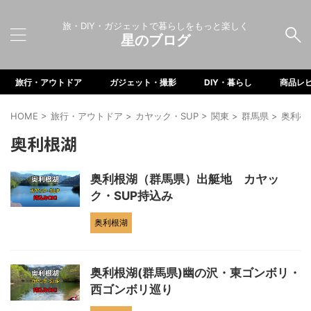
旅・DIY・ガジェットで暮らしをもっと楽しく
星のブログ
旅行・アウトドア
ガジェット・撮影
DIY・暮らし
商品レ
HOME
>
旅行・アウトドア
>
カヤック・SUP
>
関東
>
群馬県
>
奥利根
奥利根湖
奥利根湖（群馬県）出艇地 カヤッ
ク・SUP持込み
奥利根湖
奥利根湖(群馬県)幽の沢・東ゴンボリ・
西ゴンボリ巡り