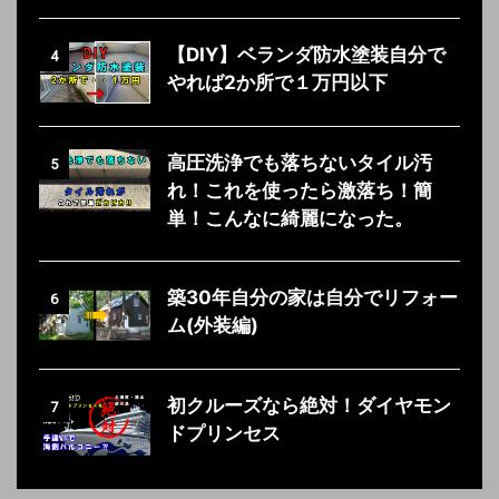
【DIY】ベランダ防水塗装自分で
4
やれば2か所で１万円以下
高圧洗浄でも落ちないタイル汚
5
れ！これを使ったら激落ち！簡
単！こんなに綺麗になった。
築30年自分の家は自分でリフォー
6
ム(外装編)
初クルーズなら絶対！ダイヤモン
7
ドプリンセス