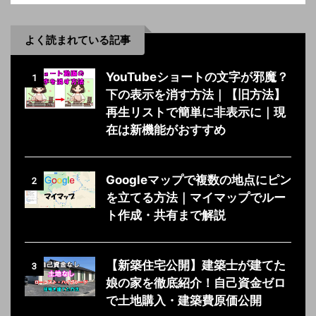
よく読まれている記事
YouTubeショートの文字が邪魔？
1
下の表示を消す方法｜【旧方法】
再生リストで簡単に非表示に｜現
在は新機能がおすすめ
Googleマップで複数の地点にピン
2
を立てる方法｜マイマップでルー
ト作成・共有まで解説
【新築住宅公開】建築士が建てた
3
娘の家を徹底紹介！自己資金ゼロ
で土地購入・建築費原価公開