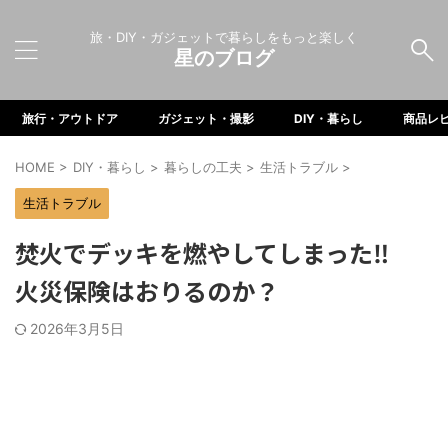
旅・DIY・ガジェットで暮らしをもっと楽しく
星のブログ
旅行・アウトドア
ガジェット・撮影
DIY・暮らし
商品レ
HOME
>
DIY・暮らし
>
暮らしの工夫
>
生活トラブル
>
生活トラブル
焚火でデッキを燃やしてしまった‼
火災保険はおりるのか？
2026年3月5日