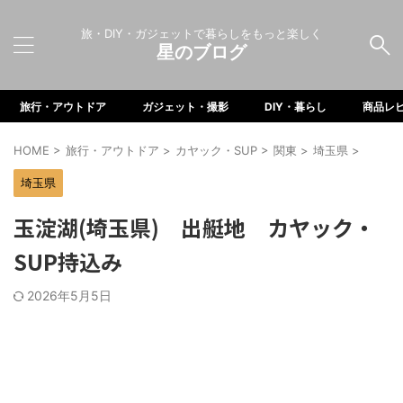
旅・DIY・ガジェットで暮らしをもっと楽しく
星のブログ
旅行・アウトドア
ガジェット・撮影
DIY・暮らし
商品レ
HOME
>
旅行・アウトドア
>
カヤック・SUP
>
関東
>
埼玉県
>
埼玉県
玉淀湖(埼玉県) 出艇地 カヤック・
SUP持込み
2026年5月5日