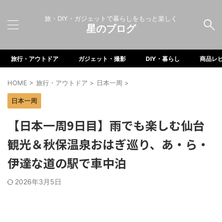
旅・DIY・ガジェットで暮らしをもっと楽しく
星のブログ
旅行・アウトドア
ガジェット・撮影
DIY・暮らし
商品レ
HOME
>
旅行・アウトドア
>
日本一周
>
日本一周
【日本一周9日目】雨でも楽しむ仙台
観光＆秋保温泉おはぎ巡り、あ・ら・
伊達な道の駅で車中泊
2026年3月5日