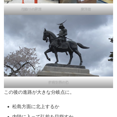
厄除けの瓢箪
資料館
伊達政宗の像
この後の進路が大きな分岐点に。
松島方面に北上するか
内陸に入って弘前を目指すか