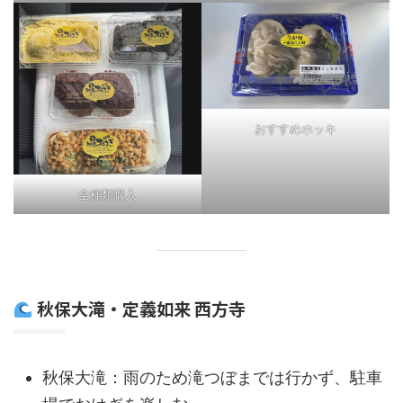
おすすめホッキ
全種類購入
秋保大滝・定義如来 西方寺
秋保大滝：雨のため滝つぼまでは行かず、駐車