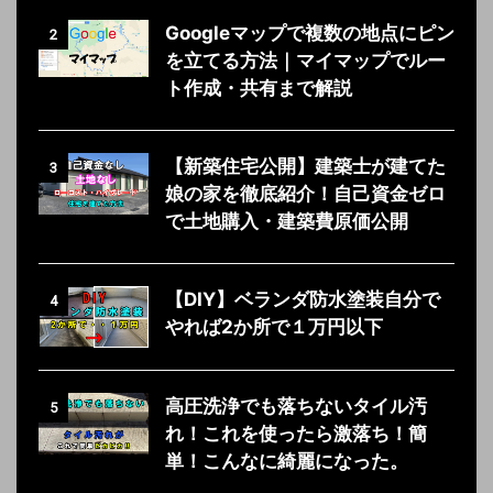
Googleマップで複数の地点にピン
2
を立てる方法｜マイマップでルー
ト作成・共有まで解説
【新築住宅公開】建築士が建てた
3
娘の家を徹底紹介！自己資金ゼロ
で土地購入・建築費原価公開
【DIY】ベランダ防水塗装自分で
4
やれば2か所で１万円以下
高圧洗浄でも落ちないタイル汚
5
れ！これを使ったら激落ち！簡
単！こんなに綺麗になった。