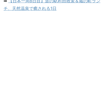
➡
【日本一周8日目】道の駅村田散策＆蔵の町ラン
チ、天然温泉で癒される1日