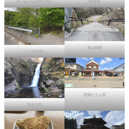
さいちから秋保大滝へ
駐車場
急な階段
ここから滝へ
定義とうふ店
秋保大滝