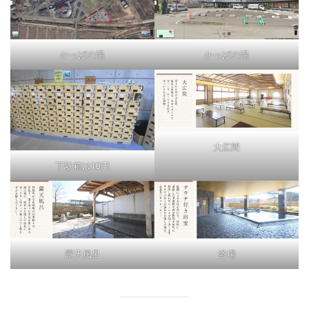
かっぱの湯
かっぱの湯
大広間
下駄箱は10円
浴場
露天風呂