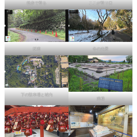
徒歩で登る
ここが登り口
坂道
冬の光景
下の駐車場と城内
遺構