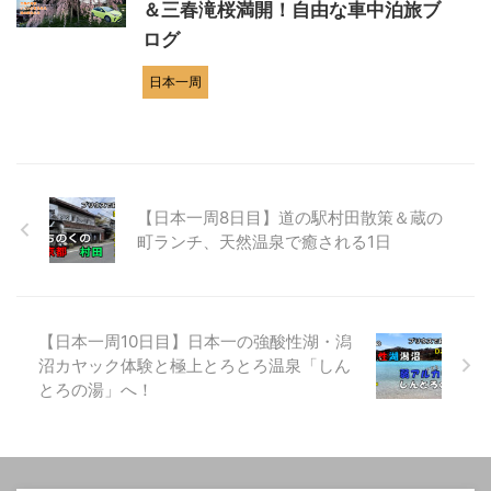
＆三春滝桜満開！自由な車中泊旅ブ
ログ
日本一周
【日本一周8日目】道の駅村田散策＆蔵の
町ランチ、天然温泉で癒される1日
【日本一周10日目】日本一の強酸性湖・潟
沼カヤック体験と極上とろとろ温泉「しん
とろの湯」へ！