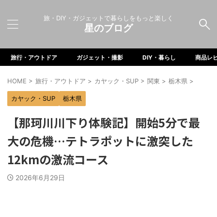
旅・DIY・ガジェットで暮らしをもっと楽しく
星のブログ
旅行・アウトドア
ガジェット・撮影
DIY・暮らし
商品レ
HOME
>
旅行・アウトドア
>
カヤック・SUP
>
関東
>
栃木県
>
カヤック・SUP
栃木県
【那珂川川下り体験記】開始5分で最
大の危機…テトラポットに激突した
12kmの激流コース
2026年6月29日