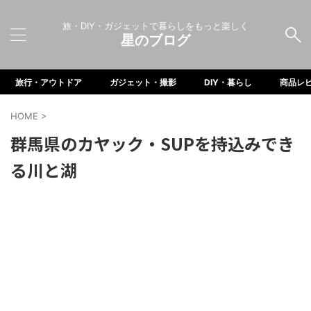
旅・DIY・ガジェットで暮らしをもっと楽しく
星のブログ
旅行・アウトドア
ガジェット・撮影
DIY・暮らし
商品レ
HOME
>
群馬県のカヤック・SUPを持込みでき
る川と湖