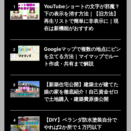
YouTubeショートの文字が邪魔？
1
下の表示を消す方法｜【旧方法】
再生リストで簡単に非表示に｜現
在は新機能がおすすめ
Googleマップで複数の地点にピン
2
を立てる方法｜マイマップでルー
ト作成・共有まで解説
【新築住宅公開】建築士が建てた
3
娘の家を徹底紹介！自己資金ゼロ
で土地購入・建築費原価公開
【DIY】ベランダ防水塗装自分で
4
やれば2か所で１万円以下