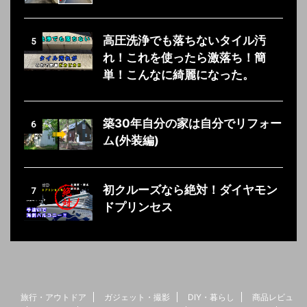
高圧洗浄でも落ちないタイル汚
5
れ！これを使ったら激落ち！簡
単！こんなに綺麗になった。
築30年自分の家は自分でリフォー
6
ム(外装編)
初クルーズなら絶対！ダイヤモン
7
ドプリンセス
旅行・アウトドア
ガジェット・撮影
DIY・暮らし
商品レビュ